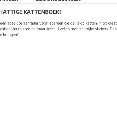
CHATTIGE KATTENBOEK!
n absolute aanrader voor iedereen die dol is op katten. In dit crea
htige kleurplaten en maar liefst 11 vellen met kleurrijke stickers. Da
te brengen!