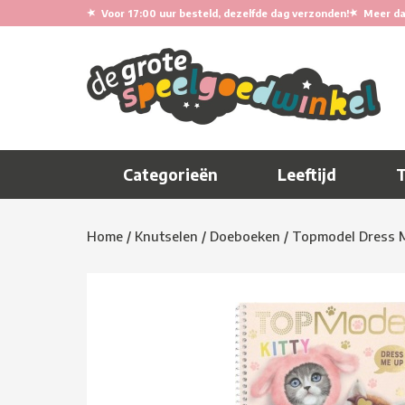
★
★
Voor 17:00 uur besteld, dezelfde dag verzonden!
Meer da
Categorieën
Leeftijd
Home
/
Knutselen
/
Doeboeken
/
Topmodel Dress M