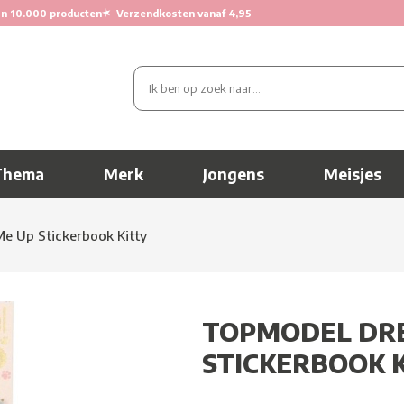
★
n 10.000 producten
Verzendkosten vanaf 4,95
Thema
Merk
Jongens
Meisjes
e Up Stickerbook Kitty
TOPMODEL DRE
STICKERBOOK 