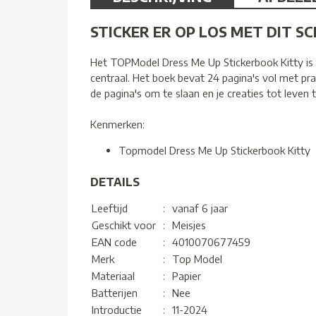
STICKER ER OP LOS MET DIT S
Het TOPModel Dress Me Up Stickerbook Kitty is ee
centraal. Het boek bevat 24 pagina's vol met prac
de pagina's om te slaan en je creaties tot leven 
Kenmerken:
Topmodel Dress Me Up Stickerbook Kitty
DETAILS
Leeftijd
:
vanaf 6 jaar
Geschikt voor
:
Meisjes
EAN code
:
4010070677459
Merk
:
Top Model
Materiaal
:
Papier
Batterijen
:
Nee
Introductie
:
11-2024