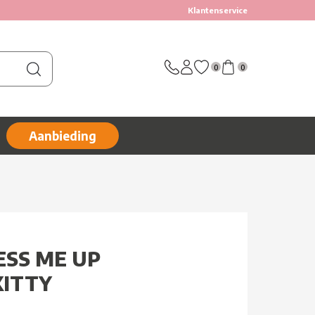
Klantenservice
0
0
Aanbieding
SS ME UP
KITTY