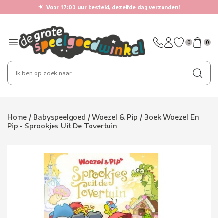
★
Voor 17:00 uur besteld, dezelfde dag verzonden!
0
0
Home
/
Babyspeelgoed
/
Woezel & Pip
/
Boek Woezel En
Pip - Sprookjes Uit De Tovertuin