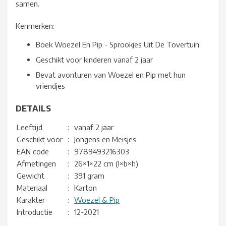
samen.
Kenmerken:
Boek Woezel En Pip - Sprookjes Uit De Tovertuin
Geschikt voor kinderen vanaf 2 jaar
Bevat avonturen van Woezel en Pip met hun
vriendjes
DETAILS
Leeftijd
:
vanaf 2 jaar
Geschikt voor
:
Jongens en Meisjes
EAN code
:
9789493216303
Afmetingen
:
26×1×22 cm (l×b×h)
Gewicht
:
391 gram
Materiaal
:
Karton
Karakter
:
Woezel & Pip
Introductie
:
12-2021