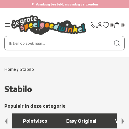
★
Vandaag besteld, maandag verzonden
0
0
Home
/
Stabilo
Stabilo
Populair in deze categorie
Pointvisco
Easy Original
Viltst