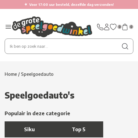
★
Voor 17:00 uur besteld, dezelfde dag verzonden!
0
0
Home
/
Speelgoedauto
Speelgoedauto's
Populair in deze categorie
Siku
Top 5