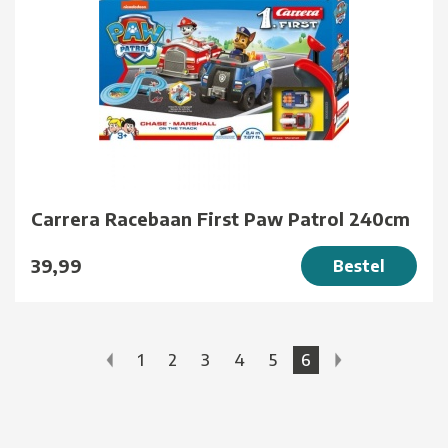
Carrera Racebaan First Paw Patrol 240cm
39,99
Bestel
1
2
3
4
5
6