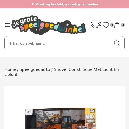
★
Vandaag besteld, maandag verzonden
0
0
Home
/
Speelgoedauto
/
Shovel Constructie Met Licht En
Geluid