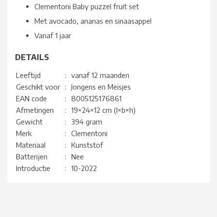
Clementoni Baby puzzel fruit set
Met avocado, ananas en sinaasappel
Vanaf 1 jaar
DETAILS
Leeftijd
:
vanaf 12 maanden
Geschikt voor
:
Jongens en Meisjes
EAN code
:
8005125176861
Afmetingen
:
19×24×12 cm (l×b×h)
Gewicht
:
394 gram
Merk
:
Clementoni
Materiaal
:
Kunststof
Batterijen
:
Nee
Introductie
:
10-2022