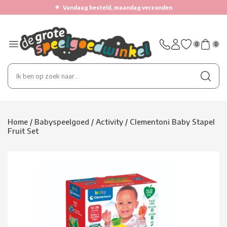
★
Vandaag besteld, maandag verzonden
0
0
Home
/
Babyspeelgoed
/
Activity
/
Clementoni Baby Stapel
Fruit Set