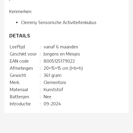
Kenmerken:
Clemmy Sensorische Activiteitenkubus
DETAILS
Leeftijd
:
vanaf 6 maanden
Geschikt voor
:
Jongens en Meisjes
EAN code
:
8005125179022
Afmetingen
:
20×15×15 cm (l×b×h)
Gewicht
:
361 gram
Merk
:
Clementoni
Materiaal
:
Kunststof
Batterijen
:
Nee
Introductie
:
09-2024