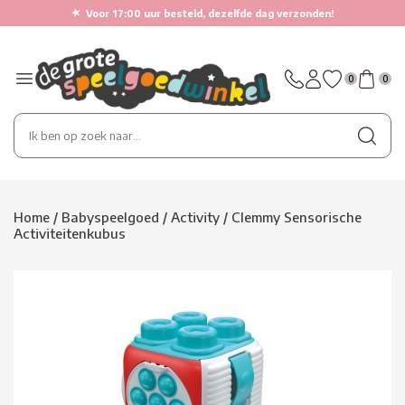
★
Voor 17:00 uur besteld, dezelfde dag verzonden!
0
0
Home
/
Babyspeelgoed
/
Activity
/
Clemmy Sensorische
Activiteitenkubus