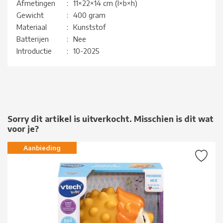
Afmetingen
:
11×22×14 cm (l×b×h)
Gewicht
:
400 gram
Materiaal
:
Kunststof
Batterijen
:
Nee
Introductie
:
10-2025
Sorry dit artikel is uitverkocht. Misschien is dit wat
voor je?
Aanbieding