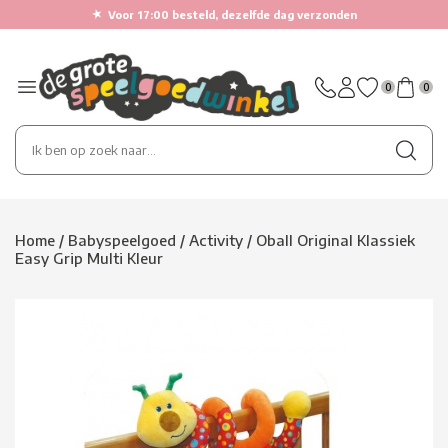
★
Voor 17:00 besteld, dezelfde dag verzonden
0
0
Home
/
Babyspeelgoed
/
Activity
/
Oball Original Klassiek
Easy Grip Multi Kleur