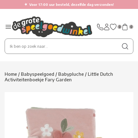
★
Voor 17:00 uur besteld, dezelfde dag verzonden!
0
0
Home
/
Babyspeelgoed
/
Babypluche
/
Little Dutch
Activiteitenboekje Fary Garden