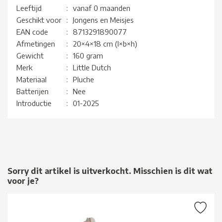
Leeftijd
:
vanaf 0 maanden
Geschikt voor
:
Jongens en Meisjes
EAN code
:
8713291890077
Afmetingen
:
20×4×18 cm (l×b×h)
Gewicht
:
160 gram
Merk
:
Little Dutch
Materiaal
:
Pluche
Batterijen
:
Nee
Introductie
:
01-2025
Sorry dit artikel is uitverkocht. Misschien is dit wat
voor je?