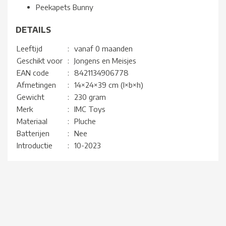
Peekapets Bunny
DETAILS
Leeftijd
:
vanaf 0 maanden
Geschikt voor
:
Jongens en Meisjes
EAN code
:
8421134906778
Afmetingen
:
14×24×39 cm (l×b×h)
Gewicht
:
230 gram
Merk
:
IMC Toys
Materiaal
:
Pluche
Batterijen
:
Nee
Introductie
:
10-2023