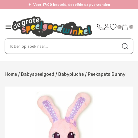
★
Voor 17:00 besteld, dezelfde dag verzonden
0
0
Home
/
Babyspeelgoed
/
Babypluche
/
Peekapets Bunny