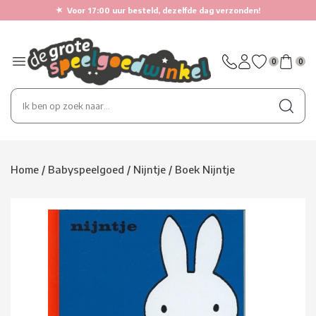
★
Voor 17:00 uur besteld, dezelfde dag verzonden!
0
0
Home
/
Babyspeelgoed
/
Nijntje
/
Boek Nijntje