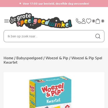
★
Voor 17:00 uur besteld, dezelfde dag verzonden!
0
0
Home
/
Babyspeelgoed
/
Woezel & Pip
/
Woezel & Pip Spel
Kwartet