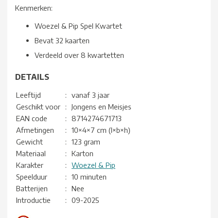
Kenmerken:
Woezel & Pip Spel Kwartet
Bevat 32 kaarten
Verdeeld over 8 kwartetten
DETAILS
Leeftijd
:
vanaf 3 jaar
Geschikt voor
:
Jongens en Meisjes
EAN code
:
8714274671713
Afmetingen
:
10×4×7 cm (l×b×h)
Gewicht
:
123 gram
Materiaal
:
Karton
Karakter
:
Woezel & Pip
Speelduur
:
10 minuten
Batterijen
:
Nee
Introductie
:
09-2025