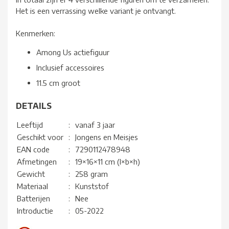
Het is een verrassing welke variant je ontvangt.
Kenmerken:
Among Us actiefiguur
Inclusief accessoires
11.5 cm groot
DETAILS
Leeftijd
:
vanaf 3 jaar
Geschikt voor
:
Jongens en Meisjes
EAN code
:
7290112478948
Afmetingen
:
19×16×11 cm (l×b×h)
Gewicht
:
258 gram
Materiaal
:
Kunststof
Batterijen
:
Nee
Introductie
:
05-2022