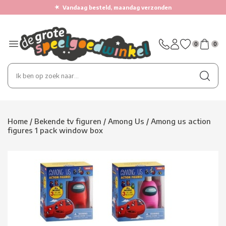
★
Vandaag besteld, maandag verzonden
0
0
Home
/
Bekende tv figuren
/
Among Us
/
Among us action
figures 1 pack window box