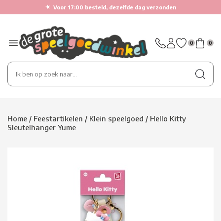
★
Voor 17:00 besteld, dezelfde dag verzonden
0
0
Home
/
Feestartikelen
/
Klein speelgoed
/
Hello Kitty
Sleutelhanger Yume