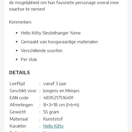
de mogelijkheid om hun favoriete personage overal mee
naartoe te nemen!
Kenmerken:
Hello Kitty Sleutelhanger Yume
Gemaakt van hoogwaardige materialen
Verschillende soorten
Per stuk
DETAILS
Leeftijd
:
vanaf 3 jaar
Geschikt voor
:
Jongens en Meisjes
EAN code
:
4895217516491
Afmetingen
:
8×3×18 cm (l×b×h)
Gewicht
:
55 gram
Materiaal
:
Kunststof
Karakter
:
Hello Kitty