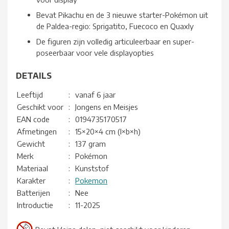
Bevat Pikachu en de 3 nieuwe starter-Pokémon uit
de Paldea-regio: Sprigatito, Fuecoco en Quaxly
De figuren zijn volledig articuleerbaar en super-
poseerbaar voor vele displayopties
DETAILS
Leeftijd
:
vanaf 6 jaar
Geschikt voor
:
Jongens en Meisjes
EAN code
:
0194735170517
Afmetingen
:
15×20×4 cm (l×b×h)
Gewicht
:
137 gram
Merk
:
Pokémon
Materiaal
:
Kunststof
Karakter
:
Pokemon
Batterijen
:
Nee
Introductie
:
11-2025