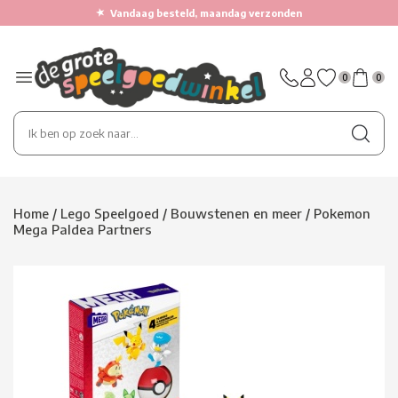
★
Vandaag besteld, maandag verzonden
0
0
Home
/
Lego Speelgoed
/
Bouwstenen en meer
/
Pokemon
Mega Paldea Partners