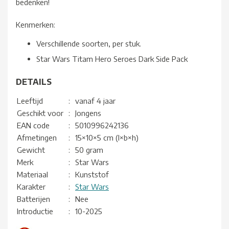
bedenken!
Kenmerken:
Verschillende soorten, per stuk.
Star Wars Titam Hero Seroes Dark Side Pack
DETAILS
Leeftijd
:
vanaf 4 jaar
Geschikt voor
:
Jongens
EAN code
:
5010996242136
Afmetingen
:
15×10×5 cm (l×b×h)
Gewicht
:
50 gram
Merk
:
Star Wars
Materiaal
:
Kunststof
Karakter
:
Star Wars
Batterijen
:
Nee
Introductie
:
10-2025