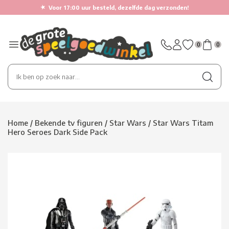
★
Voor 17:00 uur besteld, dezelfde dag verzonden!
0
0
Home
/
Bekende tv figuren
/
Star Wars
/
Star Wars Titam
Hero Seroes Dark Side Pack