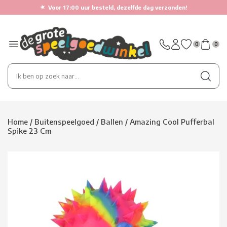
★
Voor 17:00 uur besteld, dezelfde dag verzonden!
0
0
Home
/
Buitenspeelgoed
/
Ballen
/
Amazing Cool Pufferbal
Spike 23 Cm