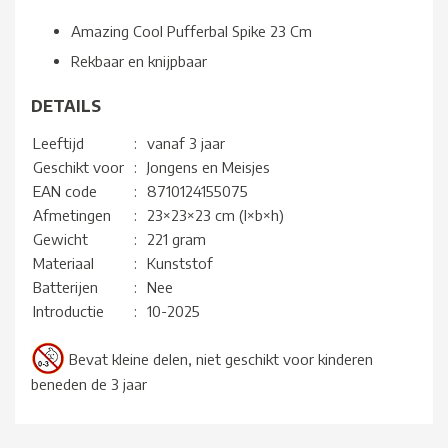
Amazing Cool Pufferbal Spike 23 Cm
Rekbaar en knijpbaar
DETAILS
Leeftijd
:
vanaf 3 jaar
Geschikt voor
:
Jongens en Meisjes
EAN code
:
8710124155075
Afmetingen
:
23×23×23 cm (l×b×h)
Gewicht
:
221 gram
Materiaal
:
Kunststof
Batterijen
:
Nee
Introductie
:
10-2025
Bevat kleine delen, niet geschikt voor kinderen
beneden de 3 jaar