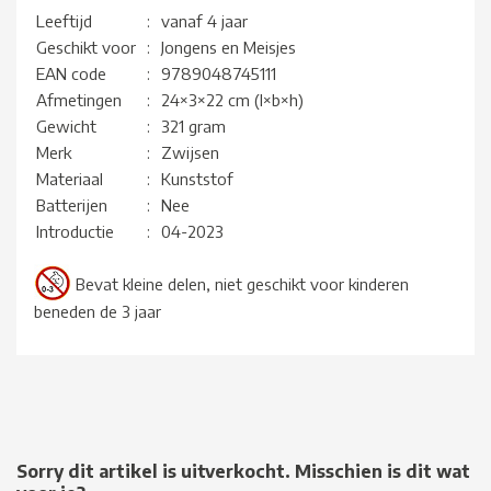
Leeftijd
:
vanaf 4 jaar
Geschikt voor
:
Jongens en Meisjes
EAN code
:
9789048745111
Afmetingen
:
24×3×22 cm (l×b×h)
Gewicht
:
321 gram
Merk
:
Zwijsen
Materiaal
:
Kunststof
Batterijen
:
Nee
Introductie
:
04-2023
Bevat kleine delen, niet geschikt voor kinderen
beneden de 3 jaar
Sorry dit artikel is uitverkocht. Misschien is dit wat