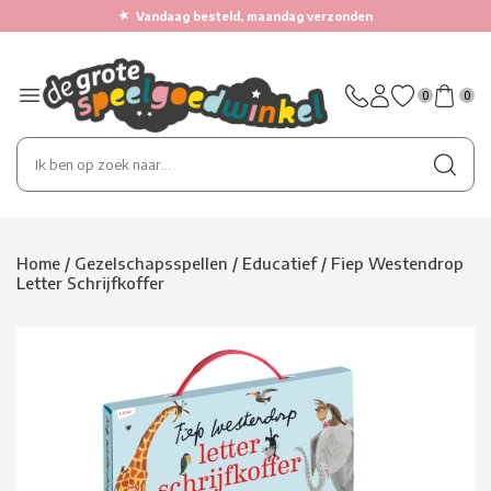
★
Vandaag besteld, maandag verzonden
0
0
Home
/
Gezelschapsspellen
/
Educatief
/
Fiep Westendrop
Letter Schrijfkoffer