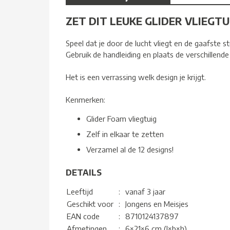
ZET DIT LEUKE GLIDER VLIEGTU
Speel dat je door de lucht vliegt en de gaafste st
Gebruik de handleiding en plaats de verschillende
Het is een verrassing welk design je krijgt.
Kenmerken:
Glider Foam vliegtuig
Zelf in elkaar te zetten
Verzamel al de 12 designs!
DETAILS
Leeftijd
:
vanaf 3 jaar
Geschikt voor
:
Jongens en Meisjes
EAN code
:
8710124137897
Afmetingen
:
6×21×6 cm (l×b×h)