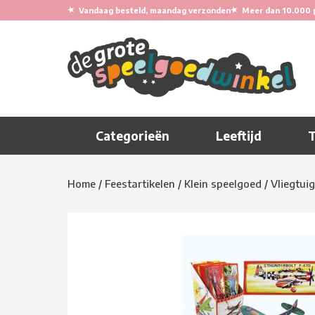
★
★
Vandaag besteld, maandag verzonden
Meer dan 10.000 
Categorieën
Leeftijd
Home
/
Feestartikelen
/
Klein speelgoed
/
Vliegtui