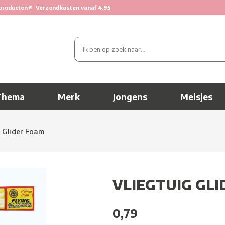
★
producten
Verzendkosten vanaf 4,95
Thema
Merk
Jongens
Meisjes
g Glider Foam
VLIEGTUIG GL
0,79