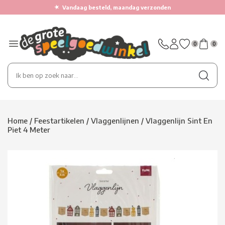
★
Vandaag besteld, maandag verzonden
0
0
Home
/
Feestartikelen
/
Vlaggenlijnen
/
Vlaggenlijn Sint En
Piet 4 Meter