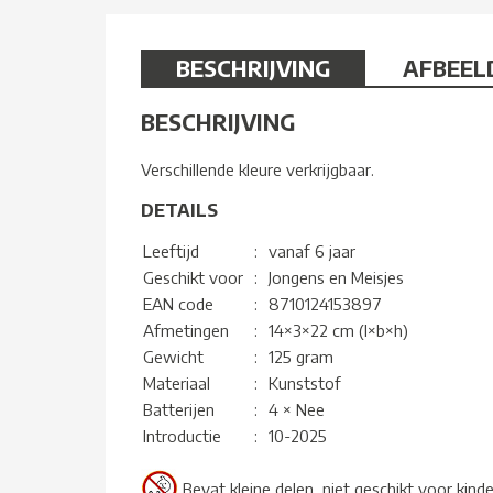
BESCHRIJVING
AFBEEL
BESCHRIJVING
Verschillende kleure verkrijgbaar.
DETAILS
Leeftijd
:
vanaf 6 jaar
Geschikt voor
:
Jongens en Meisjes
EAN code
:
8710124153897
Afmetingen
:
14×3×22 cm (l×b×h)
Gewicht
:
125 gram
Materiaal
:
Kunststof
Batterijen
:
4 × Nee
Introductie
:
10-2025
Bevat kleine delen, niet geschikt voor kind