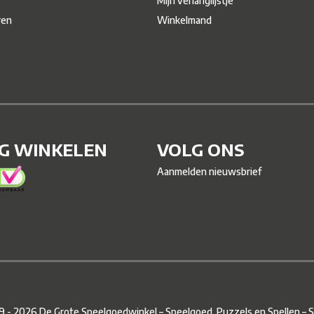
Mijn verlanglijstje
ren
Winkelmand
IG WINKELEN
VOLG ONS
Aanmelden nieuwsbrief
 - 2026 De Grote Speelgoedwinkel – Speelgoed, Puzzels en Spellen –
S