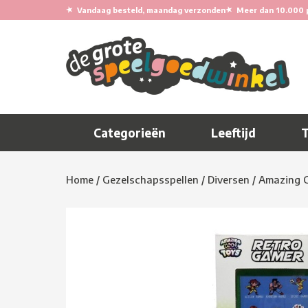
★
★
Vandaag besteld, maandag verzonden
Meer dan 10.000 
Categorieën
Leeftijd
Home
/
Gezelschapsspellen
/
Diversen
/
Amazing C