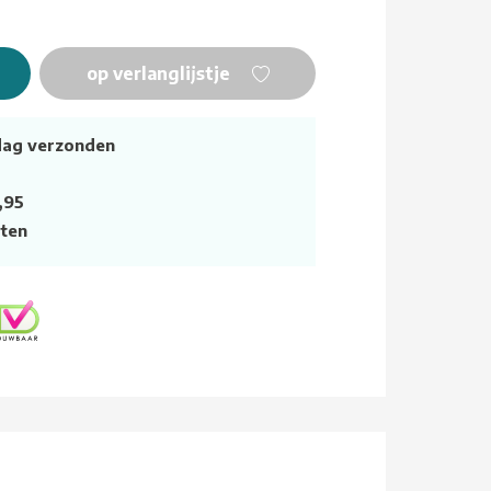
op verlanglijstje
dag verzonden
,95
ten