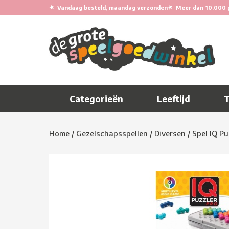
★
★
Vandaag besteld, maandag verzonden
Meer dan 10.000 
Categorieën
Leeftijd
Home
/
Gezelschapsspellen
/
Diversen
/
Spel IQ Pu