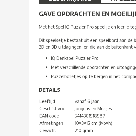
GAVE OPDRACHTEN EN MOEILIJ
Met het Spel IQ Puzzler Pro speel je en leer je t
Dit speelsetje bestaat uit een speelbord aan de 
2D en 3D uitdagingen, en die aan de buitenkant
IQ Denkspel Puzzler Pro
Met verschillende opdrachten en uitdaging
Puzzelbolletjes op te bergen in het compa
DETAILS
Leeftijd
:
vanaf 6 jaar
Geschikt voor
:
Jongens en Meisjes
EAN code
:
5414301518587
Afmetingen
:
10×3×15 cm (l×b×h)
Gewicht
:
210 gram