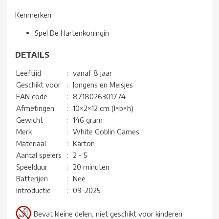
Kenmerken:
Spel De Hartenkoningin
DETAILS
Leeftijd
:
vanaf 8 jaar
Geschikt voor
:
Jongens en Meisjes
EAN code
:
8718026301774
Afmetingen
:
10×2×12 cm (l×b×h)
Gewicht
:
146 gram
Merk
:
White Goblin Games
Materiaal
:
Karton
Aantal spelers
:
2 - 5
Speelduur
:
20 minuten
Batterijen
:
Nee
Introductie
:
09-2025
Bevat kleine delen, niet geschikt voor kinderen