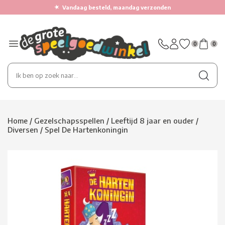
★
Vandaag besteld, maandag verzonden
0
0
Home
/
Gezelschapsspellen
/
Leeftijd 8 jaar en ouder
/
Diversen
/
Spel De Hartenkoningin