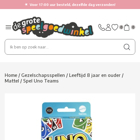
★
Voor 17:00 uur besteld, dezelfde dag verzonden!
0
0
Home
/
Gezelschapsspellen
/
Leeftijd 8 jaar en ouder
/
Mattel
/
Spel Uno Teams