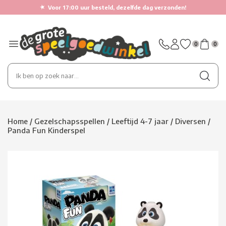
★
Voor 17:00 uur besteld, dezelfde dag verzonden!
0
0
Home
/
Gezelschapsspellen
/
Leeftijd 4-7 jaar
/
Diversen
/
Panda Fun Kinderspel