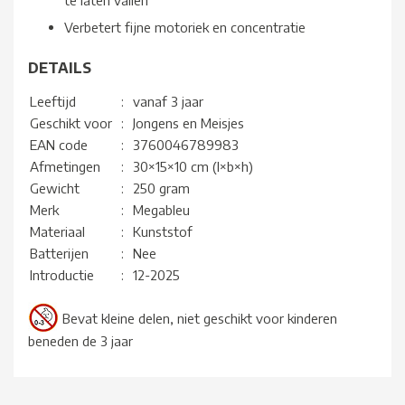
te laten vallen
Verbetert fijne motoriek en concentratie
DETAILS
Leeftijd
:
vanaf 3 jaar
Geschikt voor
:
Jongens en Meisjes
EAN code
:
3760046789983
Afmetingen
:
30×15×10 cm (l×b×h)
Gewicht
:
250 gram
Merk
:
Megableu
Materiaal
:
Kunststof
Batterijen
:
Nee
Introductie
:
12-2025
Bevat kleine delen, niet geschikt voor kinderen
beneden de 3 jaar