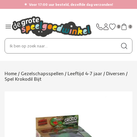
★
Voor 17:00 uur besteld, dezelfde dag verzonden!
0
0
Home
/
Gezelschapsspellen
/
Leeftijd 4-7 jaar
/
Diversen
/
Spel Krokodil Bijt