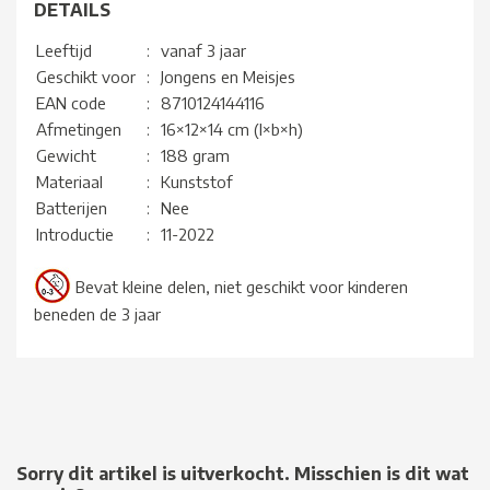
DETAILS
Leeftijd
:
vanaf 3 jaar
Geschikt voor
:
Jongens en Meisjes
EAN code
:
8710124144116
Afmetingen
:
16×12×14 cm (l×b×h)
Gewicht
:
188 gram
Materiaal
:
Kunststof
Batterijen
:
Nee
Introductie
:
11-2022
Bevat kleine delen, niet geschikt voor kinderen
beneden de 3 jaar
Sorry dit artikel is uitverkocht. Misschien is dit wat