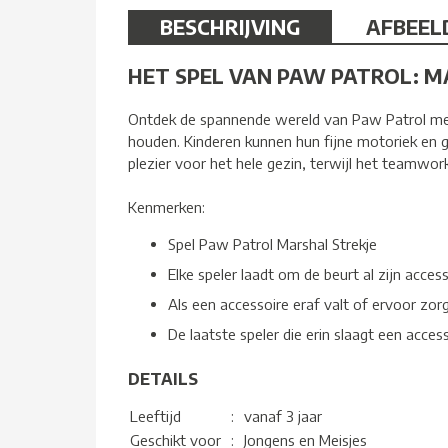
BESCHRIJVING
AFBEEL
HET SPEL VAN PAW PATROL: M
Ontdek de spannende wereld van Paw Patrol met h
houden. Kinderen kunnen hun fijne motoriek en ge
plezier voor het hele gezin, terwijl het teamwor
Kenmerken:
Spel Paw Patrol Marshal Strekje
Elke speler laadt om de beurt al zijn access
Als een accessoire eraf valt of ervoor zorgt
De laatste speler die erin slaagt een acces
DETAILS
Leeftijd
:
vanaf 3 jaar
Geschikt voor
:
Jongens en Meisjes