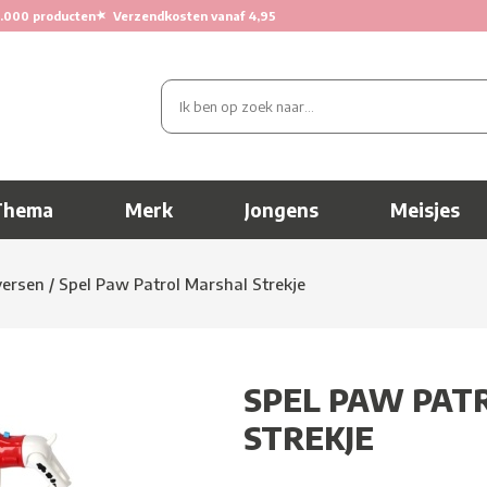
★
.000 producten
Verzendkosten vanaf 4,95
Thema
Merk
Jongens
Meisjes
versen
/
Spel Paw Patrol Marshal Strekje
SPEL PAW PAT
STREKJE