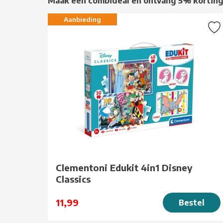
Maak een combideal en ontvang 5% kortin
Aanbieding
Clementoni Edukit 4in1 Disney
Classics
11,99
Bestel