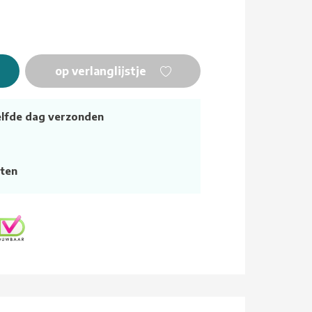
op verlanglijstje
elfde dag verzonden
ten