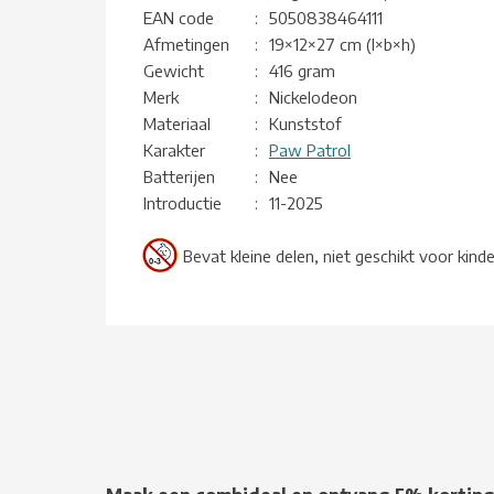
EAN code
:
5050838464111
Afmetingen
:
19×12×27 cm (l×b×h)
Gewicht
:
416 gram
Merk
:
Nickelodeon
Materiaal
:
Kunststof
Karakter
:
Paw Patrol
Batterijen
:
Nee
Introductie
:
11-2025
Bevat kleine delen, niet geschikt voor kind