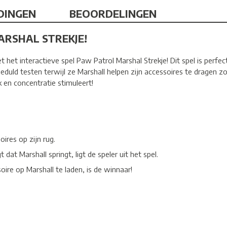
DINGEN
BEOORDELINGEN
ARSHAL STREKJE!
et interactieve spel Paw Patrol Marshal Strekje! Dit spel is perfect
duld testen terwijl ze Marshall helpen zijn accessoires te dragen zon
k en concentratie stimuleert!
oires op zijn rug.
 dat Marshall springt, ligt de speler uit het spel.
soire op Marshall te laden, is de winnaar!