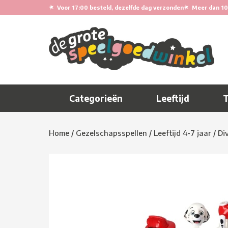
★
★
Voor 17:00 besteld, dezelfde dag verzonden
Meer dan 10
Categorieën
Leeftijd
Home
/
Gezelschapsspellen
/
Leeftijd 4-7 jaar
/
Di