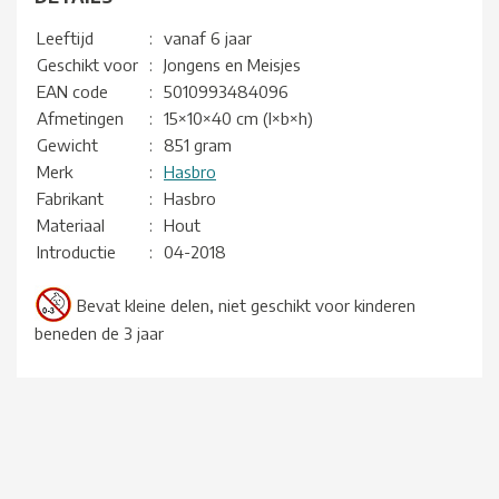
Leeftijd
:
vanaf 6 jaar
Geschikt voor
:
Jongens en Meisjes
EAN code
:
5010993484096
Afmetingen
:
15×10×40 cm (l×b×h)
Gewicht
:
851 gram
Merk
:
Hasbro
Fabrikant
:
Hasbro
Materiaal
:
Hout
Introductie
:
04-2018
Bevat kleine delen, niet geschikt voor kinderen
beneden de 3 jaar