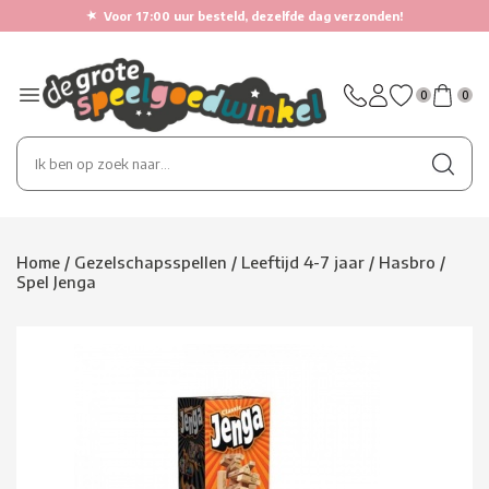
★
Voor 17:00 uur besteld, dezelfde dag verzonden!
0
0
Home
/
Gezelschapsspellen
/
Leeftijd 4-7 jaar
/
Hasbro
/
Spel Jenga