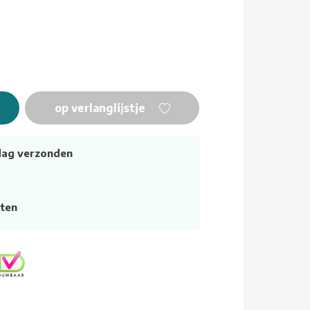
op verlanglijstje
dag verzonden
ten