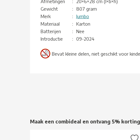
Afmetingen
:
20×6×28 cm (l×b×h)
Gewicht
:
807 gram
Merk
:
Jumbo
Materiaal
:
Karton
Batterijen
:
Nee
Introductie
:
09-2024
Bevat kleine delen, niet geschikt voor kind
Maak een combideal en ontvang 5% kortin