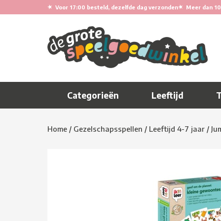
★
★
Voor 17:00 besteld, dezelfde dag verzonden
Meer dan 10
Categorieën
Leeftijd
Home
/
Gezelschapsspellen
/
Leeftijd 4-7 jaar
/
Ju