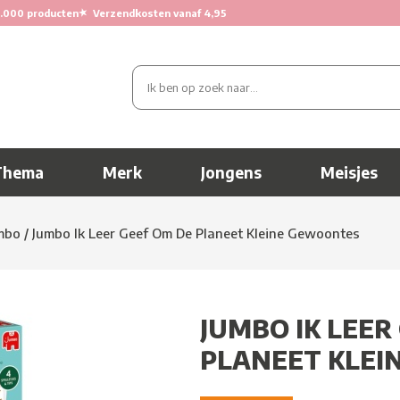
★
.000 producten
Verzendkosten vanaf 4,95
Thema
Merk
Jongens
Meisjes
mbo
/
Jumbo Ik Leer Geef Om De Planeet Kleine Gewoontes
JUMBO IK LEER
PLANEET KLEI