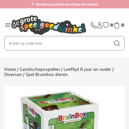
★
Vandaag besteld, maandag verzonden
0
0
Home
/
Gezelschapsspellen
/
Leeftijd 8 jaar en ouder
/
Diversen
/
Spel Brainbox dieren