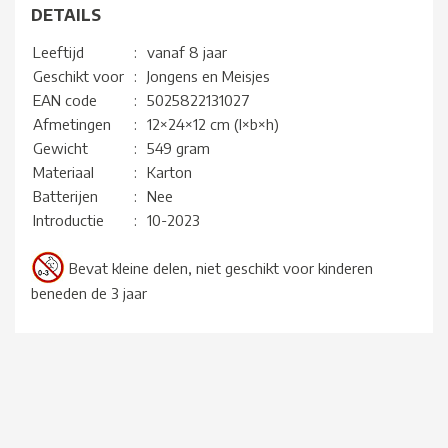
DETAILS
Leeftijd
:
vanaf 8 jaar
Geschikt voor
:
Jongens en Meisjes
EAN code
:
5025822131027
Afmetingen
:
12×24×12 cm (l×b×h)
Gewicht
:
549 gram
Materiaal
:
Karton
Batterijen
:
Nee
Introductie
:
10-2023
Bevat kleine delen, niet geschikt voor kinderen
beneden de 3 jaar