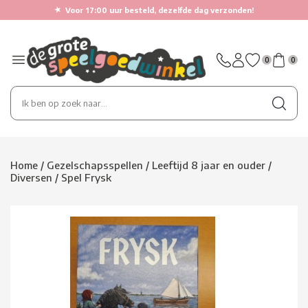
★
Voor 17:00 uur besteld, dezelfde dag verzonden!
0
0
Home
/
Gezelschapsspellen
/
Leeftijd 8 jaar en ouder
/
Diversen
/
Spel Frysk