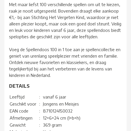
Met maar liefst 100 verschillende spellen om uit te kiezen,
raak je nooit uitgespeeld. Bovendien draagt elke aankoop
€1,- bij aan Stichting Het Vergeten Kind, waardoor je niet
alleen plezier koopt, maar ook een goed doel steunt. Veilig
en leuk voor kinderen vanaf 6 jaar, deze spellendoos biedt
spelopties die geschikt zijn voor alle leeftijden.
Voeg de Spellendoos 100 in 1 toe aan je spellencollectie en
geniet van urenlang speelplezier met vrienden en familie.
Ontdek nieuwe favorieten en klassiekers, en draag
tegelijkertijd bij aan het verbeteren van de levens van
kinderen in Nederland.
DETAILS
Leeftijd
:
vanaf 6 jaar
Geschikt voor
:
Jongens en Meisjes
EAN code
:
8710124150032
Afmetingen
:
12×6×24 cm (l×b×h)
Gewicht
:
369 gram