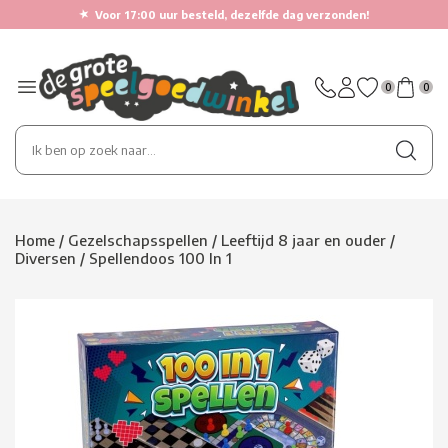
★
Voor 17:00 uur besteld, dezelfde dag verzonden!
0
0
Home
/
Gezelschapsspellen
/
Leeftijd 8 jaar en ouder
/
Diversen
/
Spellendoos 100 In 1