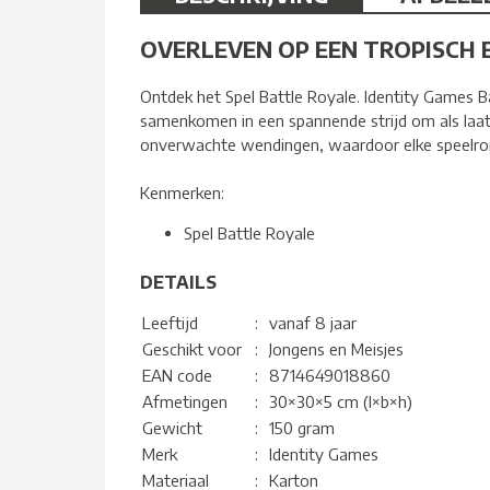
OVERLEVEN OP EEN TROPISCH E
Ontdek het Spel Battle Royale. Identity Games Ba
samenkomen in een spannende strijd om als laats
onverwachte wendingen, waardoor elke speelron
Kenmerken:
Spel Battle Royale
DETAILS
Leeftijd
:
vanaf 8 jaar
Geschikt voor
:
Jongens en Meisjes
EAN code
:
8714649018860
Afmetingen
:
30×30×5 cm (l×b×h)
Gewicht
:
150 gram
Merk
:
Identity Games
Materiaal
:
Karton