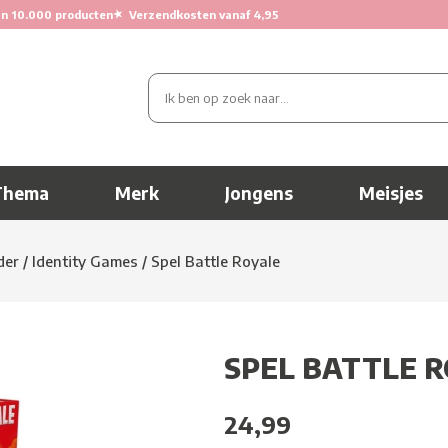
★
n 10.000 producten
Verzendkosten vanaf 4,95
Thema
Merk
Jongens
Meisjes
der
/
Identity Games
/
Spel Battle Royale
SPEL BATTLE 
24,99