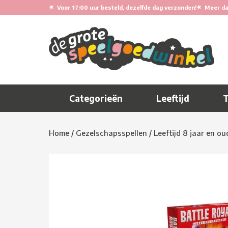
★
★
Voor 17:00 uur besteld, dezelfde dag verzonden!
Meer da
Categorieën
Leeftijd
Home
/
Gezelschapsspellen
/
Leeftijd 8 jaar en ou