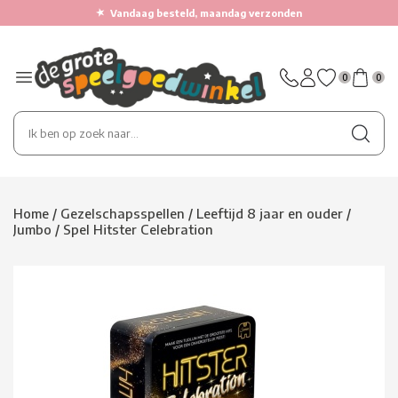
★
Vandaag besteld, maandag verzonden
0
0
Home
/
Gezelschapsspellen
/
Leeftijd 8 jaar en ouder
/
Jumbo
/
Spel Hitster Celebration