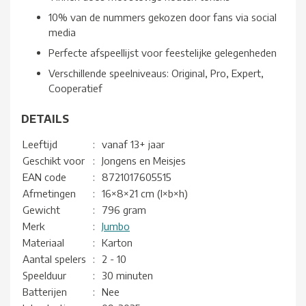
10% van de nummers gekozen door fans via social
media
Perfecte afspeellijst voor feestelijke gelegenheden
Verschillende speelniveaus: Original, Pro, Expert,
Cooperatief
DETAILS
Leeftijd
:
vanaf 13+ jaar
Geschikt voor
:
Jongens en Meisjes
EAN code
:
8721017605515
Afmetingen
:
16×8×21 cm (l×b×h)
Gewicht
:
796 gram
Merk
:
Jumbo
Materiaal
:
Karton
Aantal spelers
:
2 - 10
Speelduur
:
30 minuten
Batterijen
:
Nee