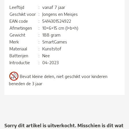
Leeftijd
:
vanaf 7 jaar
Geschikt voor
:
Jongens en Meisjes
EAN code
:
5414301524922
Afmetingen
:
10×6×15 cm (l×b×h)
Gewicht
:
188 gram
Merk
:
SmartGames
Materiaal
:
Kunststof
Batterijen
:
Nee
Introductie
:
04-2023
Bevat kleine delen, niet geschikt voor kinderen
beneden de 3 jaar
Sorry dit artikel is uitverkocht. Misschien is dit wat