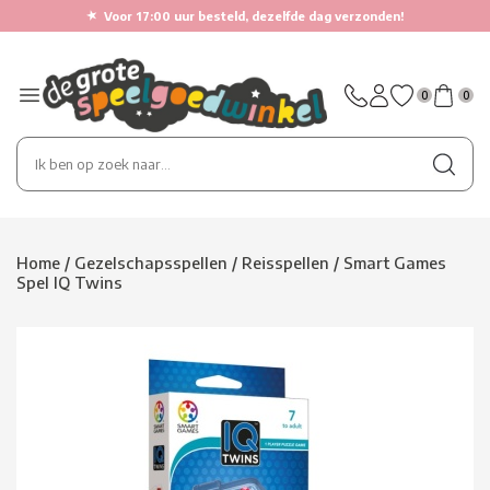
★
Voor 17:00 uur besteld, dezelfde dag verzonden!
0
0
Home
/
Gezelschapsspellen
/
Reisspellen
/
Smart Games
Spel IQ Twins