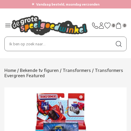
★
Vandaag besteld, maandag verzonden
0
0
Home
/
Bekende tv figuren
/
Transformers
/
Transformers
Evergreen Featured