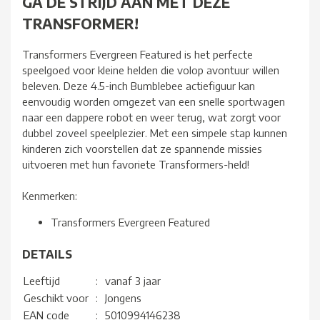
GA DE STRIJD AAN MET DEZE
TRANSFORMER!
Transformers Evergreen Featured is het perfecte
speelgoed voor kleine helden die volop avontuur willen
beleven. Deze 4.5-inch Bumblebee actiefiguur kan
eenvoudig worden omgezet van een snelle sportwagen
naar een dappere robot en weer terug, wat zorgt voor
dubbel zoveel speelplezier. Met een simpele stap kunnen
kinderen zich voorstellen dat ze spannende missies
uitvoeren met hun favoriete Transformers-held!
Kenmerken:
Transformers Evergreen Featured
DETAILS
Leeftijd
:
vanaf 3 jaar
Geschikt voor
:
Jongens
EAN code
:
5010994146238