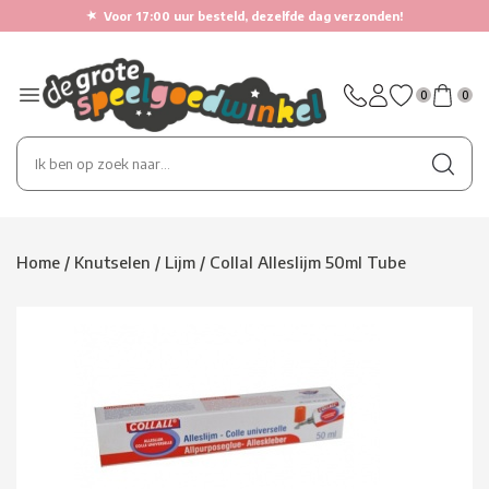
★
Voor 17:00 uur besteld, dezelfde dag verzonden!
0
0
Home
/
Knutselen
/
Lijm
/
Collal Alleslijm 50ml Tube