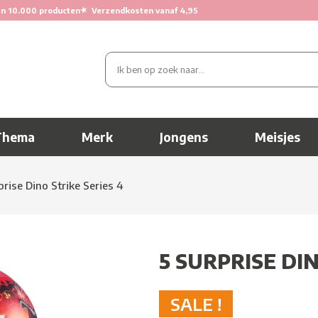
★
n 10.000 producten
Verzendkosten vanaf 4,95
Thema
Merk
Jongens
Meisjes
prise Dino Strike Series 4
5 SURPRISE DIN
SALE !