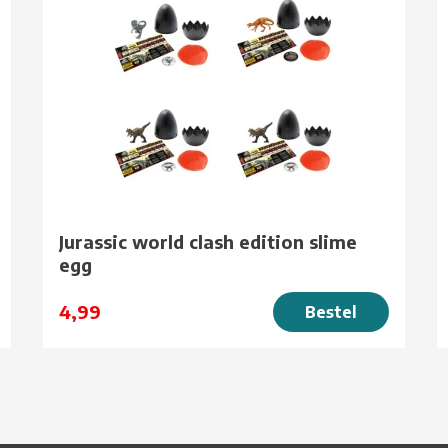
Jurassic world clash edition slime
egg
4,99
Bestel