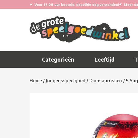
★
★
Voor 17:00 uur besteld, dezelfde dag verzonden!
Meer da
Categorieën
Leeftijd
Home
/
Jongensspeelgoed
/
Dinosaurussen
/
5 Sur