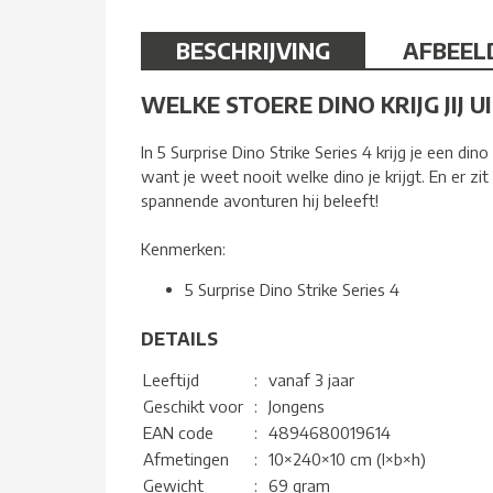
BESCHRIJVING
AFBEEL
WELKE STOERE DINO KRIJG JIJ U
In 5 Surprise Dino Strike Series 4 krijg je een di
want je weet nooit welke dino je krijgt. En er zi
spannende avonturen hij beleeft!
Kenmerken:
5 Surprise Dino Strike Series 4
DETAILS
Leeftijd
:
vanaf 3 jaar
Geschikt voor
:
Jongens
EAN code
:
4894680019614
Afmetingen
:
10×240×10 cm (l×b×h)
Gewicht
:
69 gram