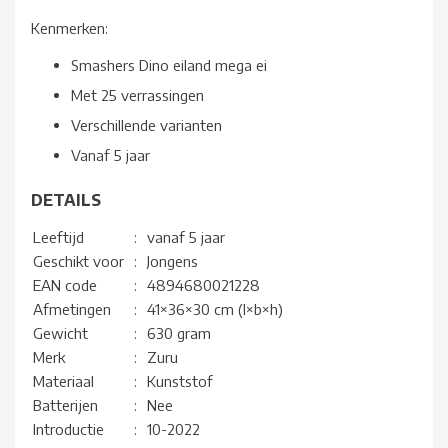
Kenmerken:
Smashers Dino eiland mega ei
Met 25 verrassingen
Verschillende varianten
Vanaf 5 jaar
DETAILS
Leeftijd
:
vanaf 5 jaar
Geschikt voor
:
Jongens
EAN code
:
4894680021228
Afmetingen
:
41×36×30 cm (l×b×h)
Gewicht
:
630 gram
Merk
:
Zuru
Materiaal
:
Kunststof
Batterijen
:
Nee
Introductie
:
10-2022