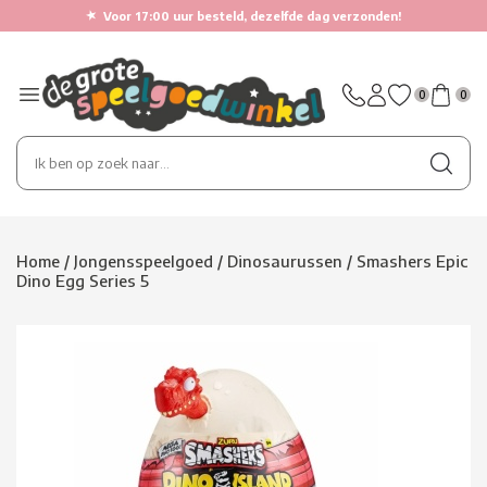
★
Voor 17:00 uur besteld, dezelfde dag verzonden!
0
0
Home
/
Jongensspeelgoed
/
Dinosaurussen
/
Smashers Epic
Dino Egg Series 5