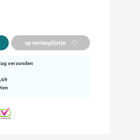
op verlanglijstje
dag verzonden
,49
ten