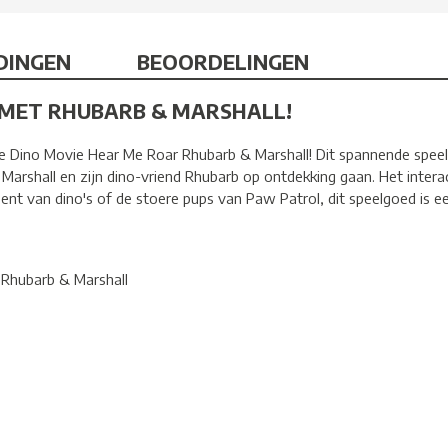
DINGEN
BEOORDELINGEN
MET RHUBARB & MARSHALL!
he Dino Movie Hear Me Roar Rhubarb & Marshall! Dit spannende spee
rshall en zijn dino-vriend Rhubarb op ontdekking gaan. Het interacti
 bent van dino's of de stoere pups van Paw Patrol, dit speelgoed is 
Rhubarb & Marshall