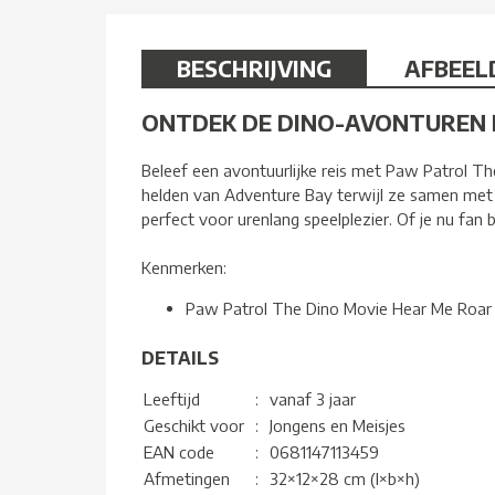
BESCHRIJVING
AFBEEL
ONTDEK DE DINO-AVONTUREN 
Beleef een avontuurlijke reis met Paw Patrol T
helden van Adventure Bay terwijl ze samen met Ma
perfect voor urenlang speelplezier. Of je nu fan
Kenmerken:
Paw Patrol The Dino Movie Hear Me Roar 
DETAILS
Leeftijd
:
vanaf 3 jaar
Geschikt voor
:
Jongens en Meisjes
EAN code
:
0681147113459
Afmetingen
:
32×12×28 cm (l×b×h)