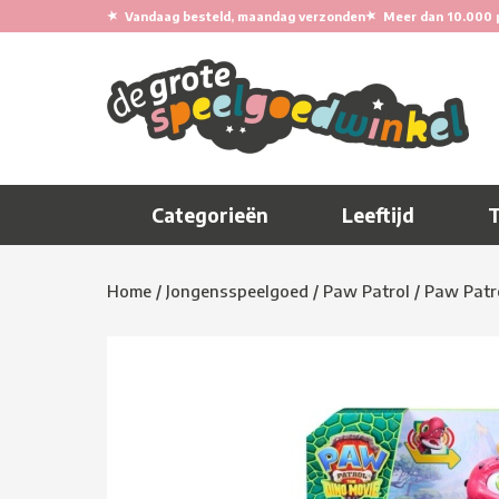
★
★
Vandaag besteld, maandag verzonden
Meer dan 10.000 
Categorieën
Leeftijd
Home
/
Jongensspeelgoed
/
Paw Patrol
/
Paw Patr