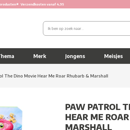
★
producten
Verzendkosten vanaf 4,95
Thema
Merk
Jongens
Meisjes
ol The Dino Movie Hear Me Roar Rhubarb & Marshall
PAW PATROL T
HEAR ME ROAR
MARSHALL