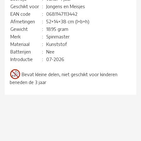
Geschikt voor
:
Jongens en Meisjes
EAN code
:
0681147113442
Afmetingen
:
52×14×38 cm (l×b×h)
Gewicht
:
1895 gram
Merk
:
Spinmaster
Materiaal
:
Kunststof
Batterijen
:
Nee
Introductie
:
07-2026
Bevat kleine delen, niet geschikt voor kinderen
beneden de 3 jaar