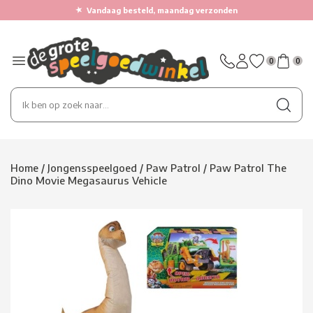
★
Vandaag besteld, maandag verzonden
0
0
Home
/
Jongensspeelgoed
/
Paw Patrol
/
Paw Patrol The
Dino Movie Megasaurus Vehicle