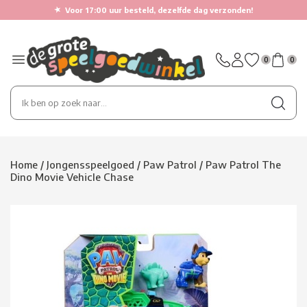
★
Voor 17:00 uur besteld, dezelfde dag verzonden!
0
0
Home
/
Jongensspeelgoed
/
Paw Patrol
/
Paw Patrol The
Dino Movie Vehicle Chase