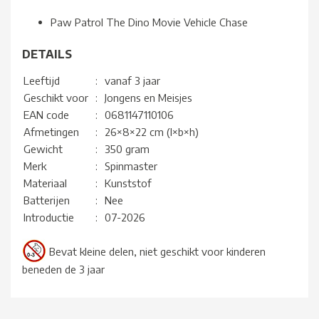
Paw Patrol The Dino Movie Vehicle Chase
DETAILS
Leeftijd
:
vanaf 3 jaar
Geschikt voor
:
Jongens en Meisjes
EAN code
:
0681147110106
Afmetingen
:
26×8×22 cm (l×b×h)
Gewicht
:
350 gram
Merk
:
Spinmaster
Materiaal
:
Kunststof
Batterijen
:
Nee
Introductie
:
07-2026
Bevat kleine delen, niet geschikt voor kinderen
beneden de 3 jaar