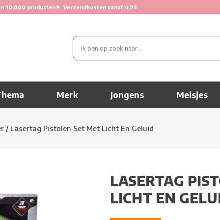
★
n 10.000 producten
Verzendkosten vanaf 4,95
Thema
Merk
Jongens
Meisjes
er
/
Lasertag Pistolen Set Met Licht En Geluid
LASERTAG PIS
LICHT EN GELU