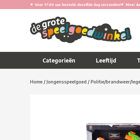
★
★
Voor 17:00 uur besteld, dezelfde dag verzonden!
Meer da
Categorieën
Leeftijd
Home
/
Jongensspeelgoed
/
Politie/brandweer/leg