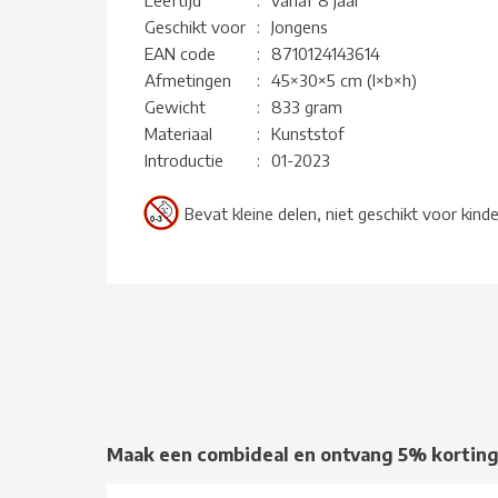
Geschikt voor
:
Jongens
EAN code
:
8710124143614
Afmetingen
:
45×30×5 cm (l×b×h)
Gewicht
:
833 gram
Materiaal
:
Kunststof
Introductie
:
01-2023
Bevat kleine delen, niet geschikt voor kind
Maak een combideal en ontvang 5% kortin