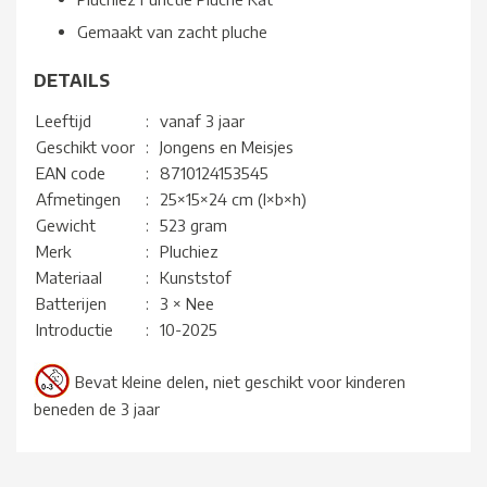
Gemaakt van zacht pluche
DETAILS
Leeftijd
:
vanaf 3 jaar
Geschikt voor
:
Jongens en Meisjes
EAN code
:
8710124153545
Afmetingen
:
25×15×24 cm (l×b×h)
Gewicht
:
523 gram
Merk
:
Pluchiez
Materiaal
:
Kunststof
Batterijen
:
3 × Nee
Introductie
:
10-2025
Bevat kleine delen, niet geschikt voor kinderen
beneden de 3 jaar