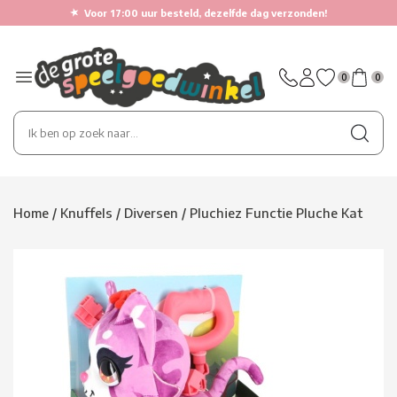
★
Voor 17:00 uur besteld, dezelfde dag verzonden!
0
0
Home
/
Knuffels
/
Diversen
/
Pluchiez Functie Pluche Kat