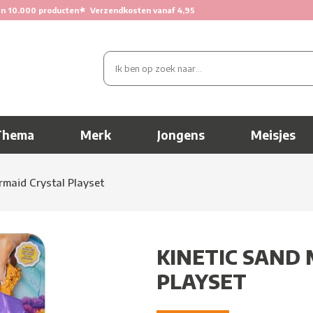
★
n 10.000 producten
Verzendkosten vanaf 4,95
Thema
Merk
Jongens
Meisjes
rmaid Crystal Playset
KINETIC SAND
PLAYSET