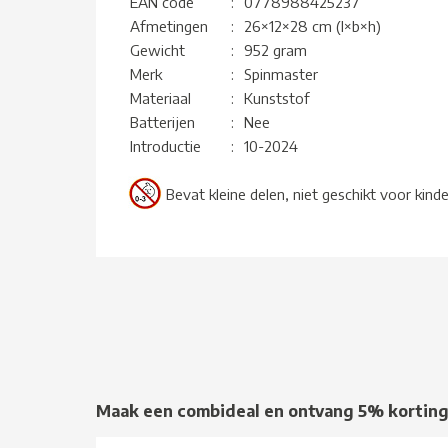
EAN code
:
0778988425237
Afmetingen
:
26×12×28 cm (l×b×h)
Gewicht
:
952 gram
Merk
:
Spinmaster
Materiaal
:
Kunststof
Batterijen
:
Nee
Introductie
:
10-2024
Bevat kleine delen, niet geschikt voor kind
Maak een combideal en ontvang 5% kortin