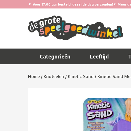
★
★
Voor 17:00 uur besteld, dezelfde dag verzonden!
Meer da
Categorieën
Leeftijd
Home
/
Knutselen
/
Kinetic Sand
/
Kinetic Sand Me