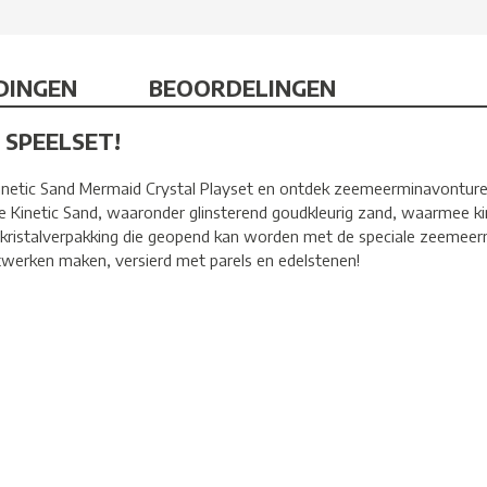
DINGEN
BEOORDELINGEN
 SPEELSET!
Kinetic Sand Mermaid Crystal Playset en ontdek zeemeerminavonture
e Kinetic Sand, waaronder glinsterend goudkleurig zand, waarmee kin
e kristalverpakking die geopend kan worden met de speciale zeemeer
twerken maken, versierd met parels en edelstenen!