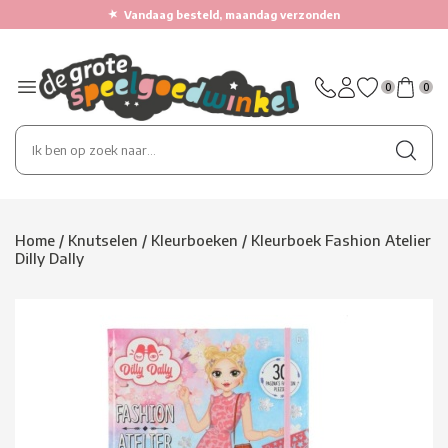
★
Vandaag besteld, maandag verzonden
0
0
Home
/
Knutselen
/
Kleurboeken
/
Kleurboek Fashion Atelier
Dilly Dally