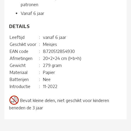
patronen
Vanaf 6 jaar
DETAILS
Leeftijd
:
vanaf 6 jaar
Geschikt voor
:
Meisjes
EAN code
:
8720512854930
Afmetingen
:
20×2×24 cm (l×b×h)
Gewicht
:
279 gram
Materiaal
:
Papier
Batterijen
:
Nee
Introductie
:
11-2022
Bevat kleine delen, niet geschikt voor kinderen
beneden de 3 jaar