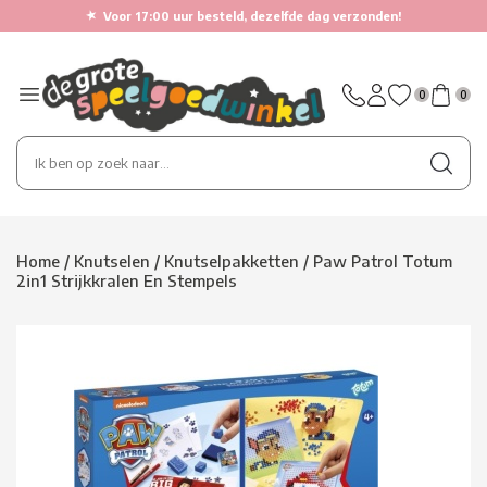
★
Voor 17:00 uur besteld, dezelfde dag verzonden!
0
0
Home
/
Knutselen
/
Knutselpakketten
/
Paw Patrol Totum
2in1 Strijkkralen En Stempels