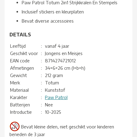
Paw Patrol Totum 2in1 Strijkkralen En Stempels
Inclusief stickers en kleurplaten
Bevat diverse accessoires
DETAILS
Leeftijd
:
vanaf 4 jaar
Geschikt voor
:
Jongens en Meisjes
EAN code
:
8714274721012
Afmetingen
:
34×6×26 cm (l×b×h)
Gewicht
:
212 gram
Merk
:
Totum
Materiaal
:
Kunststof
Karakter
:
Paw Patrol
Batterijen
:
Nee
Introductie
:
10-2025
Bevat kleine delen, niet geschikt voor kinderen
beneden de 3 jaar