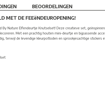
DINGEN
BEOORDELINGEN
LD MET DE FEEëNDEUROPENING!
By Nature Elfendeurtje Knutselset! Deze creatieve set, geïnspireerd
coreren. Met een prachtig houten mini-deurtje en bijpassende acce
, terwijl de levendige kleurpotloden en sprookjesachtige stickers el
lset