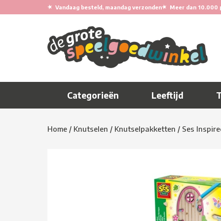
★
★
Vandaag besteld, maandag verzonden
Meer dan 10.000 
Categorieën
Leeftijd
Home
/
Knutselen
/
Knutselpakketten
/
Ses Inspire