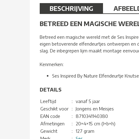
BESCHRIJVING
AFBEEL
BETREED EEN MAGISCHE WERE
Betreed een magische wereld met de Ses Inspired 
eigen betoverende elfendeurtjes ontwerpen en de
slag. De inbegrepen lijm maakt montage eenvoudig
Kenmerken:
Ses Inspired By Nature Elfendeurtje Knutse
DETAILS
Leeftijd
:
vanaf 5 jaar
Geschikt voor
:
Jongens en Meisjes
EAN code
:
8710341140380
Afmetingen
:
20×4×15 cm (l×b×h)
Gewicht
:
127 gram
Merk
:
Ses