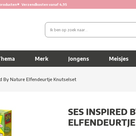
★
producten
Verzendkosten vanaf 4,95
Thema
Merk
Jongens
Meisjes
d By Nature Elfendeurtje Knutselset
SES INSPIRED 
ELFENDEURTJE