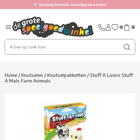
★
Vandaag besteld, maandag verzonden
0
0
Home
/
Knutselen
/
Knutselpakketten
/
Stuff A Loons Stuff
A Mals Farm Animals