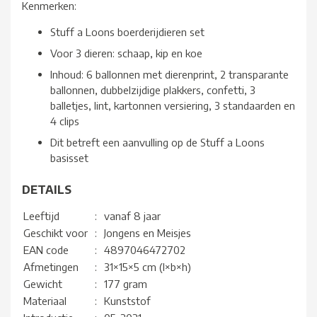
Kenmerken:
Stuff a Loons boerderijdieren set
Voor 3 dieren: schaap, kip en koe
Inhoud: 6 ballonnen met dierenprint, 2 transparante
ballonnen, dubbelzijdige plakkers, confetti, 3
balletjes, lint, kartonnen versiering, 3 standaarden en
4 clips
Dit betreft een aanvulling op de Stuff a Loons
basisset
DETAILS
Leeftijd
:
vanaf 8 jaar
Geschikt voor
:
Jongens en Meisjes
EAN code
:
4897046472702
Afmetingen
:
31×15×5 cm (l×b×h)
Gewicht
:
177 gram
Materiaal
:
Kunststof