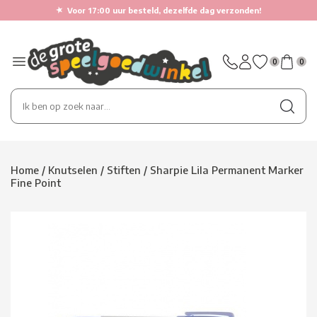
★
Voor 17:00 uur besteld, dezelfde dag verzonden!
0
0
Home
/
Knutselen
/
Stiften
/
Sharpie Lila Permanent Marker
Fine Point